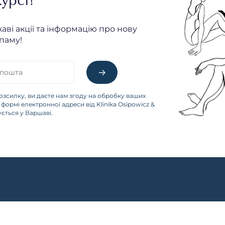
урсі!
каві акції та інформацію про нову
паму!
озсилку, ви даєте нам згоду на обробку ваших
формі електронної адреси від Klinika Osipowicz &
зується у Варшаві.