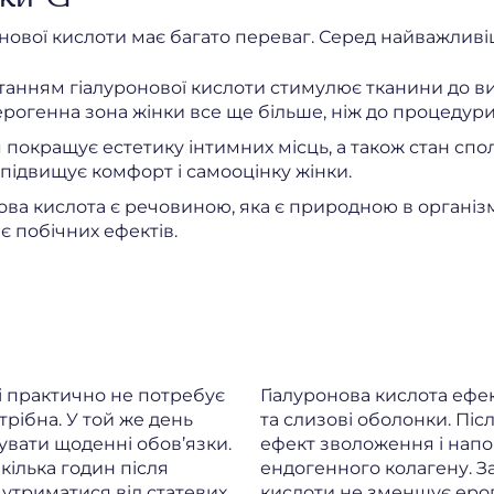
ової кислоти має багато переваг. Серед найважливіш
станням гіалуронової кислоти стимулює тканини до 
ерогенна зона жінки все ще більше, ніж до процедури
покращує естетику інтимних місць, а також стан спо
, підвищує комфорт і самооцінку жінки.
ова кислота є речовиною, яка є природною в організ
є побічних ефектів.
і практично не потребує
Гіалуронова кислота ефек
трібна. У той же день
та слизові оболонки. Піс
увати щоденні обов’язки.
ефект зволоження і напо
кілька годин після
ендогенного колагену. З
 утриматися від статевих
кислоти не зменшує ерог