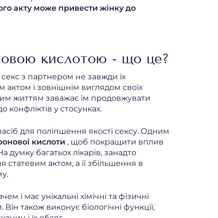
вого акту може привести жінку до
новою кислотою - що це?
 секс з партнером не завжди їх
м актом і зовнішнім виглядом своїх
евим життям заважає їм продовжувати
о конфліктів у стосунках.
асіб для поліпшення якості сексу. Одним
ронової кислоти
, щоб покращити вплив
а думку багатьох лікарів, занадто
статевим актом, а її збільшення в
у.
м і має унікальні хімічні та фізичні
Він також виконує біологічні функції,
анин і їх обсяг.