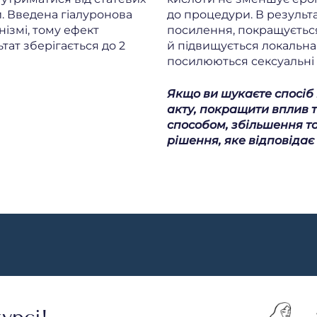
и. Введена гіалуронова
до процедури. В результат
нізмі, тому ефект
посилення, покращується
тат зберігається до 2
й підвищується локальна 
посилюються сексуальні
Якщо ви шукаєте спосіб 
акту, покращити вплив 
способом, збільшення т
рішення, яке відповіда