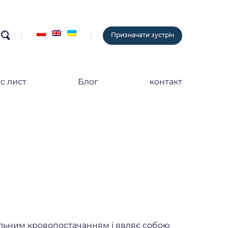
search
Призначати зустріч
с лист
Блог
контакт
 сильним кровопостачанням і являє собою