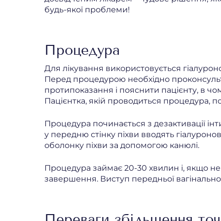
будь-якої проблеми!
Процедура
Для лікування використовується гіалуроно
Перед процедурою необхідно проконсульту
протипоказання і пояснити пацієнту, в чом
Пацієнтка, якій проводиться процедура, п
Процедура починається з дезактивації інти
у передню стінку піхви вводять гіалуронов
оболонку піхви за допомогою канюлі.
Процедура займає 20-30 хвилин і, якщо не
завершення. Виступ передньої вагінальної
Переваги збільшення то