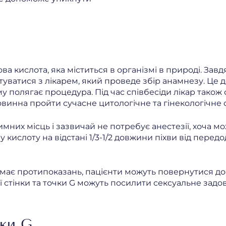
ва кислота, яка міститься в організмі в природі. За
ватися з лікарем, який проведе збір анамнезу. Це 
у полягає процедура. Під час співбесіди лікар також
овинна пройти сучасне цитологічне та гінекологічне
мних місць і зазвичай не потребує анестезії, хоча м
у кислоту на відстані 1/3-1/2 довжини піхви від пере
має протипоказань, пацієнти можуть повернутися до н
 стінки та точки G можуть посилити сексуальне задо
чки G