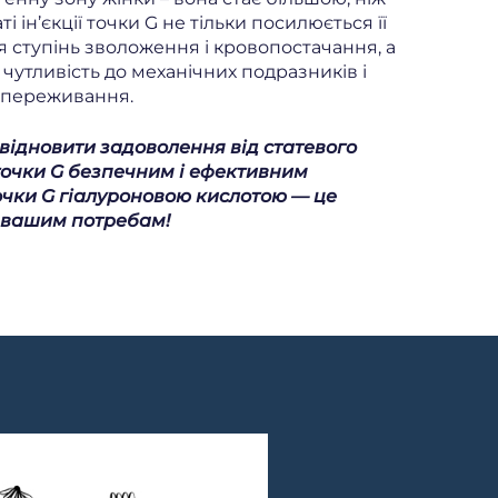
і ін’єкції точки G не тільки посилюється її
 ступінь зволоження і кровопостачання, а
чутливість до механічних подразників і
 переживання.
відновити задоволення від статевого
точки G безпечним і ефективним
очки G гіалуроновою кислотою — це
є вашим потребам!