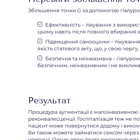
Збільшення точки G за допомогою гіалурон
Ефективність – лікування з викори
цьому навіть після повного вбирання 
Підвищення самооцінки – лікування 
якість статевого акту, що, у свою чергу
Безпечна та неінвазивна – гіалурон
безпечним, неінвазивним і не виклика
Результат
Процедура аугментації є малоінвазивною 
реконвалесценції. Госпіталізація теж не по
пацієнт може повернутися додому і викон
Ви також можете займатися сексом через 
операції. Однак деякі лікарі рекомендують