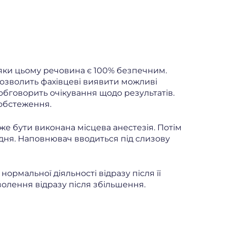
вдяки цьому речовина є 100% безпечним.
дозволить фахівцеві виявити можливі
 обговорить очікування щодо результатів.
 обстеження.
оже бути виконана місцева анестезія. Потім
додня. Наповнювач вводиться під слизову
ормальної діяльності відразу після її
волення відразу після збільшення.