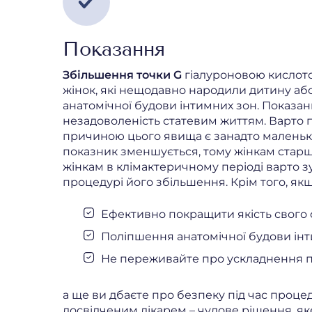
Показання
Збільшення точки G
гіалуроновою кислото
жінок, які нещодавно народили дитину аб
анатомічної будови інтимних зон. Показан
незадоволеність статевим життям. Варто 
причиною цього явища є занадто маленька 
показник зменшується, тому жінкам старше
жінкам в клімактеричному періоді варто з
процедурі його збільшення. Крім того, якщ
Ефективно покращити якість свого 
Поліпшення анатомічної будови інт
Не переживайте про ускладнення п
а ще ви дбаєте про безпеку під час процеду
досвідченим лікарем – чудове рішення, я