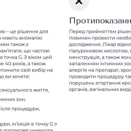
Протипоказан
ю – це рішення для
Перед прийняттям рішен
о мають аномалію
повинен провести необхі
ням також є
дослідження. Лікар відмо
пам’ятати, що частою
гіалуроновою кислотою, 
точка G. З віком цей
менструація, а також вон
 40 років, а також
запаленням інтимних зон
упинити свій вибір на
алергія на препарат, хро
о ви хочете:
проводити процедуру так
порушень згортання кров
органів, вагінальних виді
сексуального життя,
имних зон,
ісля процедури,
ри, ін’єкція в точку G з
ке допоможе уникнути