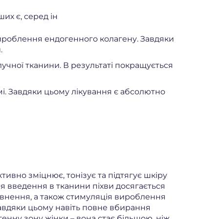
их є, серед ін
вироблення ендогенного колагену. Завдяки
.
лучної тканини. В результаті покращується
мі. Завдяки цьому лікування є абсолютно
тивно зміцнює, тонізує та підтягує шкіру
ля введення в тканини піхви досягається
внення, а також стимуляція вироблення
авдяки цьому навіть повне вбирання
енну зону жінки – вона стає більшою, ніж