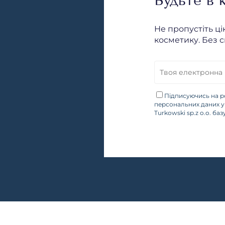
Будьте в к
Не пропустіть ці
косметику. Без с
Підписуючись на р
персональних даних у 
Turkowski sp.z o.o. ба