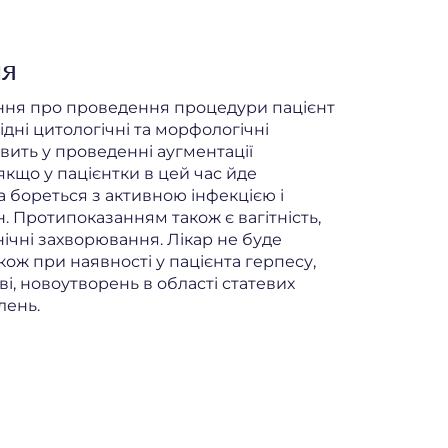
ня
ня про проведення процедури пацієнт
дні цитологічні та морфологічні
вить у проведенні аугментації
якщо у пацієнтки в цей час йде
а бореться з активною інфекцією і
. Протипоказанням також є вагітність,
нічні захворювання. Лікар не буде
ож при наявності у пацієнта герпесу,
і, новоутворень в області статевих
лень.