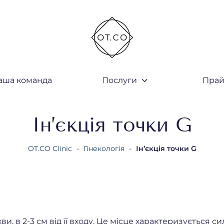
аша команда
Послуги
Прай
закрити
Ін’єкція точки G
OT.CO Clinic
-
Гінекологія
-
Ін’єкція точки G
хви, в 2-3 см від її входу. Це місце характеризується