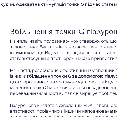
 судин.
Адекватна стимуляція точки G під час стате
Збільшення точки G гіалуро
На жаль, навіть половина жінок стверджують, що
задовольняє. Багато жінок незадоволені статеви
інтимних місць. Відсутність задоволеності стат
статеві стосунки з партнером і може призвести д
На щастя, розроблено ефективний і безпечний з
із них є
збільшення точки G за допомогою гіалу
цього ерогенного та еротично чутливого місця. Н
маленька точка G може викликати незадоволення 
переважній більшості випадків вирішує проблем
Гіалуронова кислота є схваленим FDA наповнюваче
властивості порівняно з іншими наповнювачами. 
завдяки чому ця речовина підвищує гідратацію тк