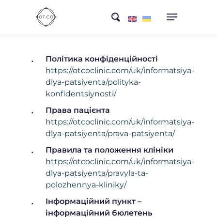
Skip
search
to
main
content
Політика конфіденційності
https://otcoclinic.com/uk/informatsiya-
dlya-patsiyenta/polityka-
konfidentsiynosti/
Права пацієнта
https://otcoclinic.com/uk/informatsiya-
dlya-patsiyenta/prava-patsiyenta/
Правила та положення клініки
https://otcoclinic.com/uk/informatsiya-
dlya-patsiyenta/pravyla-ta-
polozhennya-kliniky/
Інформаційний пункт –
інформаційний бюлетень