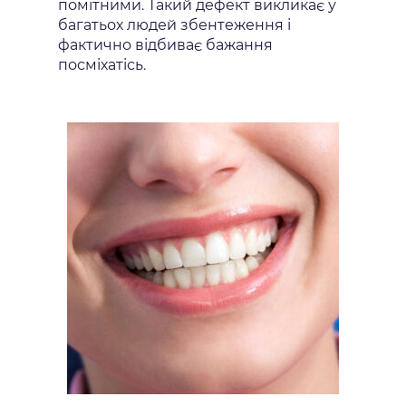
помітними. Такий дефект викликає у
багатьох людей збентеження і
фактично відбиває бажання
посміхатісь.