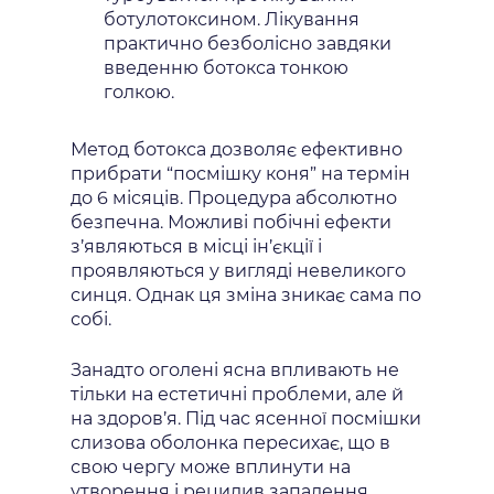
ботулотоксином. Лікування
практично безболісно завдяки
введенню ботокса тонкою
голкою.
Метод ботокса дозволяє ефективно
прибрати “посмішку коня” на термін
до 6 місяців. Процедура абсолютно
безпечна. Можливі побічні ефекти
з’являються в місці ін’єкції і
проявляються у вигляді невеликого
синця. Однак ця зміна зникає сама по
собі.
Занадто оголені ясна впливають не
тільки на естетичні проблеми, але й
на здоров’я. Під час ясенної посмішки
слизова оболонка пересихає, що в
свою чергу може вплинути на
утворення і рецидив запалення.