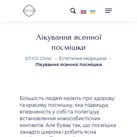
Skip
search
to
main
content
Лікування ясенної
посмішки
OT.CO Clinic
-
Естетична медицина
-
Лікування ясенної посмішки
Більшість людей мріють про здорову
та красиву посмішку, яка підвищує
впевненість у собі та полегшує
встановлення міжособистісних
контактів. Але буває так, що посмішка
занадто широка і робить ясна