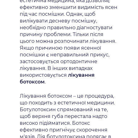
естетична медицина, яка дозволяє
ефективно зменшити видимість ясен
під час посмішки. Однак, щоб
вилікувати десневу посмішку,
необхідно правильно діагностувати
причину проблеми. Тільки після
цього можна розпочинати лікування.
Якщо причиною появи ясенної
посмішки є неправильний прикус,
застосовується ортодонтичне
лікування. В інших випадках
використовується
лікування
ботоксом
.
Лікування ботоксом – це процедура,
що походить з естетичної медицини.
Ботулотоксин спрямований на те,
щоб верхня губа перестала надто
високо підійматися. Ботокс
ефективно пригнічує скорочення
м’язів. Дія ботулотоксина полягає в