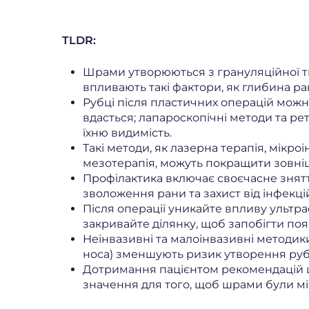
TLDR:
Шрами утворюються з грануляційної тка
впливають такі фактори, як глибина рани
Рубці після пластичних операцій можна
вдасться; лапароскопічні методи та р
їхню видимість.
Такі методи, як лазерна терапія, мікроін
мезотерапія, можуть покращити зовні
Профілактика включає своєчасне зняття
зволоження рани та захист від інфекці
Після операції уникайте впливу ультра
закривайте ділянку, щоб запобігти поя
Неінвазивні та малоінвазивні методик
носа) зменшують ризик утворення руб
Дотримання пацієнтом рекомендацій 
значення для того, щоб шрами були м