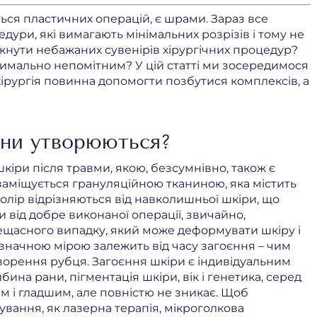
ться пластичних операцій, є шрами. Зараз все
дури, які вимагають мінімальних розрізів і тому не
нути небажаних сувенірів хірургічних процедур?
симально непомітним? У цій статті ми зосередимося
хірургія повинна допомогти позбутися комплексів, а
они утворюються?
кіри після травми, якою, безсумнівно, також є
заміщується грануляційною тканиною, яка містить
 колір відрізняються від навколишньої шкіри, що
ід добре виконаної операції, звичайно,
нещасного випадку, який може деформувати шкіру і
значною мірою залежить від часу загоєння – чим
ворення рубця. Загоєння шкіри є індивідуальним
ина рани, пігментація шкіри, вік і генетика, серед
им і гладшим, але повністю не зникає. Щоб
кування, як лазерна терапія, мікроголкова