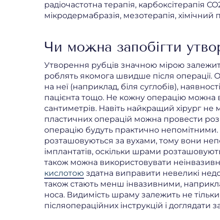
радіочастотна терапія, карбоксітерапія CO
мікродермабразія, мезотерапія, хімічний п
Чи можна запобігти утво
Утворення рубців значною мірою залежить 
роблять якомога швидше після операції. О
на неї (наприклад, біля суглобів), наявнос
пацієнта тощо. Не кожну операцію можна в
сантиметрів. Навіть найкращий хірург не 
пластичних операцій можна провести роз
операцію будуть практично непомітними. 
розташовуються за вухами, тому вони непом
імплантатів, оскільки шрами розташовують
також можна використовувати неінвазивн
кислотою
здатна виправити невеликі недол
також стають менш інвазивними, наприклад
носа. Видимість шраму залежить не тільки в
післяопераційних інструкцій і доглядати за