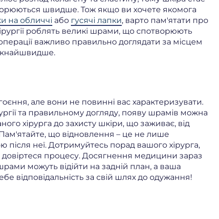
ворюються швидше. Тож якщо ви хочете якомога
ки на обличчі
або
гусячі лапки
, варто пам'ятати про
хірургії роблять великі шрами, що спотворюють
 операції важливо правильно доглядати за місцем
 якнайшвидше.
оєння, але вони не повинні вас характеризувати.
ургії та правильному догляду, появу шрамів можна
ного хірурга до захисту шкіри, що заживає, від
Пам'ятайте, що відновлення – це не лише
ою після неї. Дотримуйтесь порад вашого хірурга,
а довіртеся процесу. Досягнення медицини зараз
рами можуть відійти на задній план, а ваша
ебе відповідальність за свій шлях до одужання!