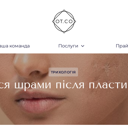
аша команда
Послуги
Прай
закрити
ТРИХОЛОГІЯ
я шрами після пласти