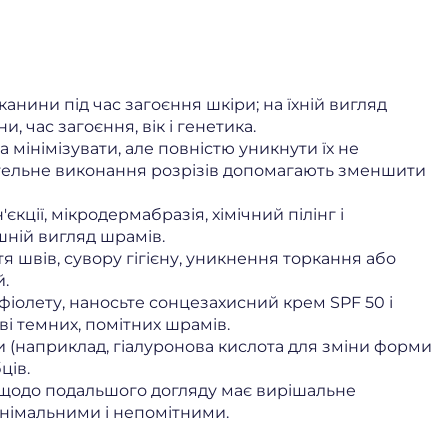
нини під час загоєння шкіри; на їхній вигляд
, час загоєння, вік і генетика.
 мінімізувати, але повністю уникнути їх не
етельне виконання розрізів допомагають зменшити
'єкції, мікродермабразія, хімічний пілінг і
шній вигляд шрамів.
 швів, сувору гігієну, уникнення торкання або
й.
фіолету, наносьте сонцезахисний крем SPF 50 і
ві темних, помітних шрамів.
и (наприклад, гіалуронова кислота для зміни форми
ців.
щодо подальшого догляду має вирішальне
інімальними і непомітними.