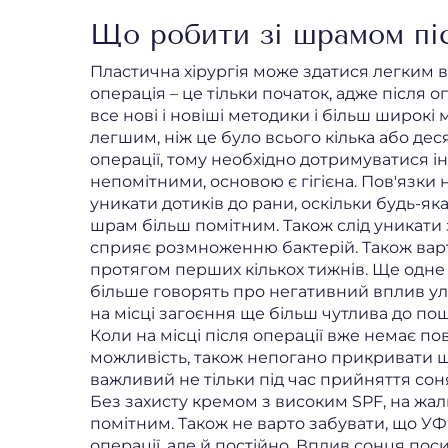
Що робити зі шрамом піс
Пластична хірургія може здатися легким в
операція – це тільки початок, адже після о
все нові і новіші методики і більш широкі
легшим, ніж це було всього кілька або деся
операції, тому необхідно дотримуватися 
непомітними, основою є гігієна. Пов'язки н
уникати дотиків до рани, оскільки будь-як
шрам більш помітним. Також слід уникати
сприяє розмноженню бактерій. Також варт
протягом перших кількох тижнів. Ще одне 
більше говорять про негативний вплив у
на місці загоєння ще більш чутлива до по
Коли на місці після операції вже немає по
можливість, також непогано прикривати шк
важливий не тільки під час прийняття сон
Без захисту кремом з високим SPF, на жал
помітним. Також не варто забувати, що УФ
операції, але й постійно. Вплив сонця пос