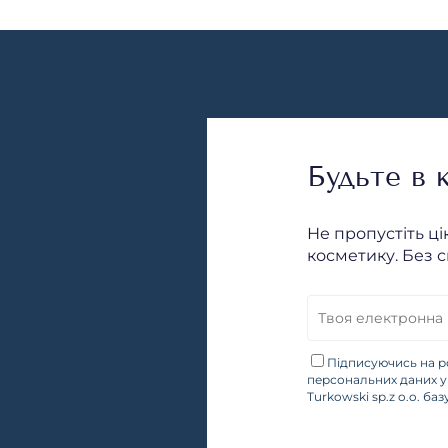
Будьте в к
Не пропустіть ці
косметику. Без с
Підписуючись на р
персональних даних у 
Turkowski sp.z o.o. ба