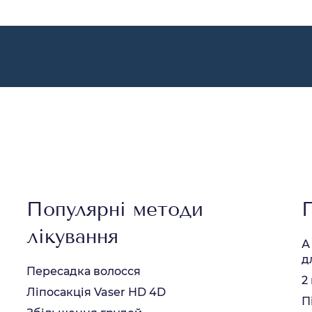
Популярні методи
лікування
А
д
Пересадка волосся
2
Ліпосакція Vaser HD 4D
П