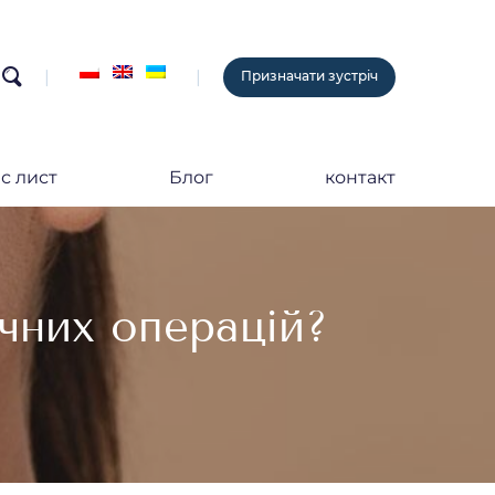
search
Призначати зустріч
с лист
Блог
контакт
чних операцій?