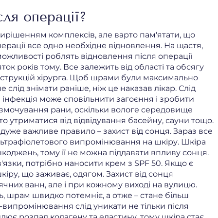
ля операції?
ирішенням комплексів, але варто пам'ятати, що
перації все одно необхідне відновлення. На щастя,
 можливості роблять відновлення після операції
ток років тому. Все залежить від області та обсягу
інструкцій хірурга. Щоб шрами були максимально
е слід знімати раніше, ніж це наказав лікар. Слід
а інфекція може сповільнити загоєння і зробити
 змочування рани, оскільки вологе середовище
о утриматися від відвідування басейну, сауни тощо.
дуже важливе правило – захист від сонця. Зараз все
льтрафіолетового випромінювання на шкіру. Шкіра
шкоджень, тому її не можна піддавати впливу сонця.
в'язки, потрібно наносити крем з SPF 50. Якщо є
іру, що заживає, одягом. Захист від сонця
ячних ванн, але і при кожному виході на вулицю.
ь, шрам швидко потемніє, а отже – стане більш
-випромінювання слід уникати не тільки після
илює розпад колагену та еластину, тому шкіра стає