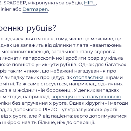
2, SPADEEP, мікропунктура рубців,
HIFU
,
ілінг або
Dermapen
.
ренню рубців?
від часу зняття швів, тому, якщо це можливо, це
днак це залежить від ділянки тіла та навантажень
ті можливих інфекцій, загального стану здоров'я
иконати лапароскопічно і зробити розріз у кілька
може повністю уникнути рубців. Однак для багатьох
різ таким чином, що небажані нагадування про
У випадку таких процедур, як
отопластика
, шрами
ітні. Те ж саме стосується, наприклад, сідничних
ся в міжсідничній борозенці. У деяких випадках
і методи, наприклад,
корекція носа гіалуроновою
іки без втручання хірурга. Однак хірургічні методи
, за допомогою PIEZO – ультразвукової хірургії
ід хірурга, але й від пацієнта: варто дотримуватися
 шкірою навіть більше, ніж до операції.