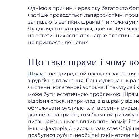
Однією з причин, через яку багато хто бої
частіше проводяться лапароскопічні проце
залишають великих шрамів. Чи можна уник
Як доглядати за шрамом, щоб він був мак
на естетичних аспектах – адже пластична 
не призвести до нових.
Що таке шрами і чому в
Шрам
– це природний наслідок загоєння ш
хірургічне втручання. Пошкоджена шкіра 
численні колагенові волокна. Її текстура і
може бути естетичною проблемою. Шрами в
відрізняються, наприклад, від шраму від 
обмежувати рухливість. Утворення рубця 
довше воно триває, тим більший ризик ут
питанням: на нього впливають розмір і глиб
інших факторів. З часом шрам стає блідіш
позбутися рубця, необхідні такі методи лі