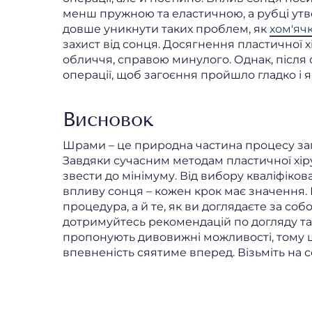
менш пружною та еластичною, а рубці ут
довше уникнути таких проблем, як
хом'яч
захист від сонця. Досягнення пластичної 
обличчя, справою минулого. Однак, після
операції, щоб загоєння пройшло гладко і
Висновок
Шрами – це природна частина процесу заг
Завдяки сучасним методам пластичної хір
звести до мінімуму. Від вибору кваліфікова
впливу сонця – кожен крок має значення. 
процедура, а й те, як ви доглядаєте за соб
дотримуйтесь рекомендацій по догляду т
пропонують дивовижні можливості, тому ш
впевненість сяятиме вперед. Візьміть на с