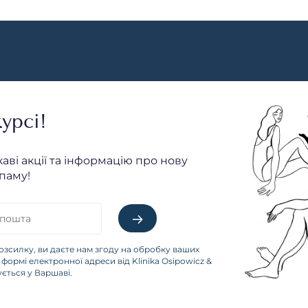
урсі!
каві акції та інформацію про нову
паму!
озсилку, ви даєте нам згоду на обробку ваших
формі електронної адреси від Klinika Osipowicz &
зується у Варшаві.