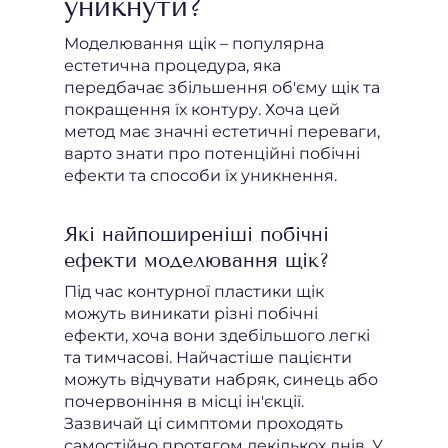
уникнути?
Моделювання щік – популярна
естетична процедура, яка
передбачає збільшення об'єму щік та
покращення їх контуру. Хоча цей
метод має значні естетичні переваги,
варто знати про потенційні побічні
ефекти та способи їх уникнення.
Які найпоширеніші побічні
ефекти моделювання щік?
Під час контурної пластики щік
можуть виникати різні побічні
ефекти, хоча вони здебільшого легкі
та тимчасові. Найчастіше пацієнти
можуть відчувати набряк, синець або
почервоніння в місці ін'єкції.
Зазвичай ці симптоми проходять
самостійно протягом декількох днів. У