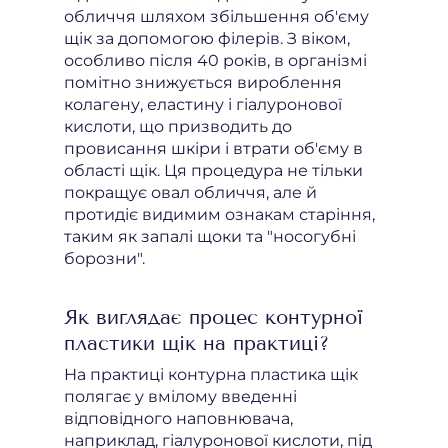
обличчя шляхом збільшення об'єму
щік за допомогою філерів. З віком,
особливо після 40 років, в організмі
помітно знижується вироблення
колагену, еластину і гіалуронової
кислоти, що призводить до
провисання шкіри і втрати об'єму в
області щік. Ця процедура не тільки
покращує овал обличчя, але й
протидіє видимим ознакам старіння,
таким як запалі щоки та "носогубні
борозни".
Як виглядає процес контурної
пластики щік на практиці?
На практиці контурна пластика щік
полягає у вмілому введенні
відповідного наповнювача,
наприклад, гіалуронової кислоти, під