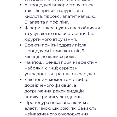
У процедурі використовуються
такі філери, як гіалуронова
кислота, гідроксиапатит кальцію,
Ellanse та ліпофілінг.
Філери покращують овал обличчя
та усувають ознаки старіння без
хірургічного втручання.
Ефекти помітні одразу після
процедури і тривають від 6
місяців до кількох років.
Найпоширеніші побічні ефекти –
набряки, синці; серйозні
ускладнення трапляються рідко.
Ключовим моментом є вибір
досвідченого фахівця, а
дотримання рекомендацій
знижує ризик ускладнень.
Процедура показана людям з
еластичною шкірою, які бажають
неінвазивного омолодження