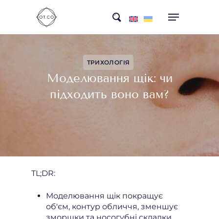
Skip
search
to
main
content
ТРИХОЛОГІЯ
Моделювання щік: чи
підходить воно вам?
TL;DR:
Моделювання щік покращує
об'єм, контур обличчя, зменшує
зморшки та носогубні складки.