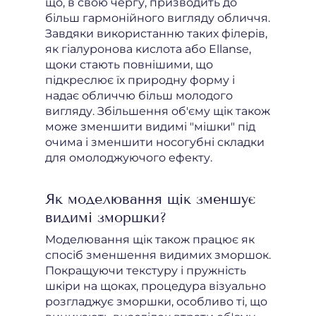
що, в свою чергу, призводить до
більш гармонійного вигляду обличчя.
Завдяки використанню таких філерів,
як гіалуронова кислота або Ellanse,
щоки стають повнішими, що
підкреслює їх природну форму і
надає обличчю більш молодого
вигляду. Збільшення об'єму щік також
може зменшити видимі "мішки" під
очима і зменшити носогубні складки
для омолоджуючого ефекту.
Як моделювання щік зменшує
видимі зморшки?
Моделювання щік також працює як
спосіб зменшення видимих зморшок.
Покращуючи текстуру і пружність
шкіри на щоках, процедура візуально
розгладжує зморшки, особливо ті, що