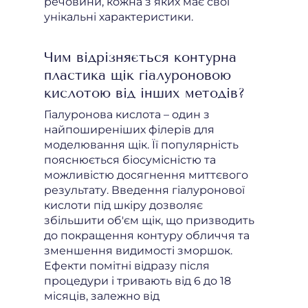
речовини, кожна з яких має свої
унікальні характеристики.
Чим відрізняється контурна
пластика щік гіалуроновою
кислотою від інших методів?
Гіалуронова кислота – один з
найпоширеніших філерів для
моделювання щік. Її популярність
пояснюється біосумісністю та
можливістю досягнення миттєвого
результату. Введення гіалуронової
кислоти під шкіру дозволяє
збільшити об'єм щік, що призводить
до покращення контуру обличчя та
зменшення видимості зморшок.
Ефекти помітні відразу після
процедури і тривають від 6 до 18
місяців, залежно від