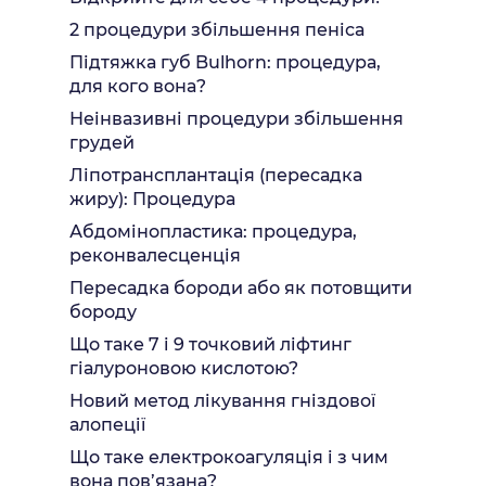
2 процедури збільшення пеніса
Підтяжка губ Bulhorn: процедура,
для кого вона?
Неінвазивні процедури збільшення
грудей
Ліпотрансплантація (пересадка
жиру): Процедура
Абдомінопластика: процедура,
реконвалесценція
Пересадка бороди або як потовщити
бороду
Що таке 7 і 9 точковий ліфтинг
гіалуроновою кислотою?
Новий метод лікування гніздової
алопеції
Що таке електрокоагуляція і з чим
вона пов’язана?