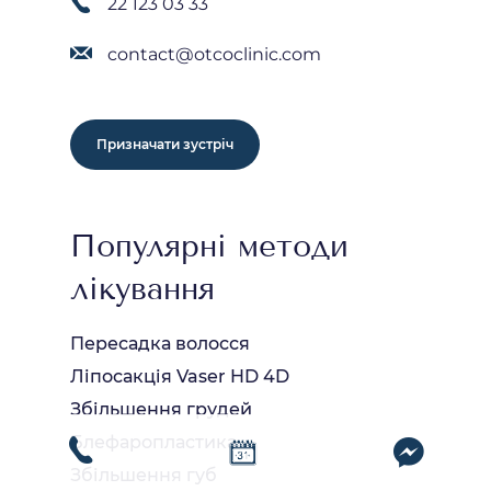
22 123 03 33
contact@otcoclinic.com
Призначати зустріч
Популярні методи
лікування
Пересадка волосся
Ліпосакція Vaser HD 4D
Збільшення грудей
Блефаропластика
Збільшення губ