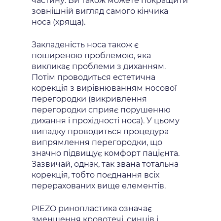
частину. Ви також можете покращити
зовнішній вигляд самого кінчика
носа (хряща).
Закладеність носа також є
поширеною проблемою, яка
викликає проблеми з диханням.
Потім проводиться естетична
корекція з вирівнюванням носової
перегородки (викривлення
перегородки сприяє порушенню
дихання і прохідності носа). У цьому
випадку проводиться процедура
випрямлення перегородки, що
значно підвищує комфорт пацієнта.
Зазвичай, однак, так звана тотальна
корекція, тобто поєднання всіх
перерахованих вище елементів.
PIEZO ринопластика означає
зменшення кровотечі, синців і