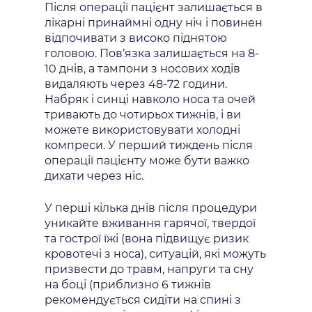
Після операції пацієнт залишається в
лікарні принаймні одну ніч і повинен
відпочивати з високо піднятою
головою. Пов’язка залишається на 8-
10 днів, а тампони з носових ходів
видаляють через 48-72 години.
Набряк і синці навколо носа та очей
тривають до чотирьох тижнів, і ви
можете використовувати холодні
компреси. У перший тиждень після
операції пацієнту може бути важко
дихати через ніс.
У перші кілька днів після процедури
уникайте вживання гарячої, твердої
та гострої їжі (вона підвищує ризик
кровотечі з носа), ситуацій, які можуть
призвести до травм, напруги та сну
на боці (приблизно 6 тижнів
рекомендується сидіти на спині з