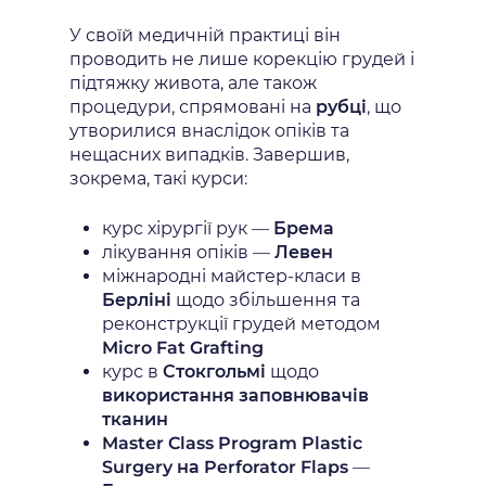
У своїй медичній практиці він
проводить не лише корекцію грудей і
підтяжку живота, але також
процедури, спрямовані на
рубці
, що
утворилися внаслідок опіків та
нещасних випадків. Завершив,
зокрема, такі курси:
курс хірургії рук —
Брема
лікування опіків —
Левен
міжнародні майстер-класи в
Берліні
щодо збільшення та
реконструкції грудей методом
Micro Fat Grafting
курс в
Стокгольмі
щодо
використання заповнювачів
тканин
Master Class Program Plastic
Surgery на Perforator Flaps
—