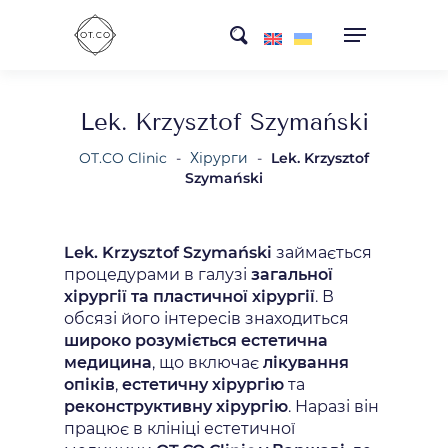
Skip
search
to
main
content
Lek. Krzysztof Szymański
OT.CO Clinic
-
Хірурги
-
Lek. Krzysztof
Szymański
Lek. Krzysztof Szymański
займається
процедурами в галузі
загальної
хірургії та пластичної хірургії
. В
обсязі його інтересів знаходиться
широко розуміється естетична
медицина
, що включає
лікування
опіків
,
естетичну хірургію
та
реконструктивну хірургію
. Наразі він
працює в клініці естетичної