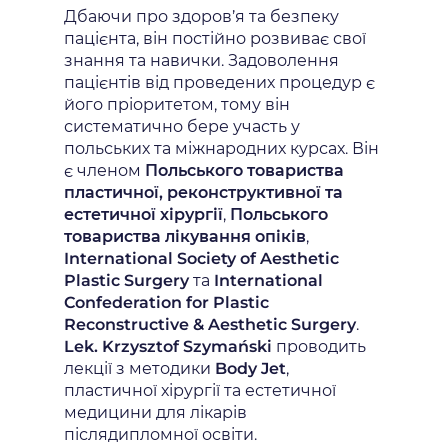
Дбаючи про здоров’я та безпеку
пацієнта, він постійно розвиває свої
знання та навички. Задоволення
пацієнтів від проведених процедур є
його пріоритетом, тому він
систематично бере участь у
польських та міжнародних курсах. Він
є членом
Польського товариства
пластичної, реконструктивної та
естетичної хірургії
,
Польського
товариства лікування опіків
,
International Society of Aesthetic
Plastic Surgery
та
International
Confederation for Plastic
Reconstructive & Aesthetic Surgery
.
Lek. Krzysztof Szymański
проводить
лекції з методики
Body Jet
,
пластичної хірургії та естетичної
медицини для лікарів
післядипломної освіти.