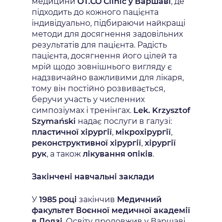
медицини
OT.CO Clinic у Варшаві
, де
підходить до кожного пацієнта
індивідуально, підбираючи найкращі
методи для досягнення задовільних
результатів для пацієнта. Радість
пацієнта, досягнення його цілей та
мрій щодо зовнішнього вигляду є
надзвичайно важливими для лікаря,
тому він постійно розвивається,
беручи участь у численних
симпозіумах і тренінгах.
Lek. Krzysztof
Szymański
надає послуги в галузі:
пластичної хірургії
,
мікрохірургії
,
реконструктивної хірургії
,
хірургії
рук
, а також
лікування опіків
.
Закінчені навчальні заклади
У
1985 році
закінчив
Медичний
факультет Воєнної медичної академії
в Лодзі
. Освіту продовжив у Варшаві