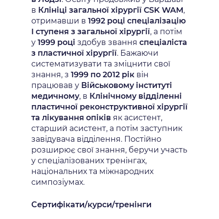
в
Клініці загальної хірургії CSK WAM
,
отримавши в
1992 році
спеціалізацію
I ступеня з загальної хірургії
, а потім
у
1999 році
здобув звання
спеціаліста
з пластичної хірургії
. Бажаючи
систематизувати та зміцнити свої
знання, з
1999 по 2012 рік
він
працював у
Військовому інституті
медичному
, в
Клінічному відділенні
пластичної реконструктивної хірургії
та лікування опіків
як асистент,
старший асистент, а потім заступник
завідувача відділення. Постійно
розширює свої знання, беручи участь
у спеціалізованих тренінгах,
національних та міжнародних
симпозіумах.
Сертифікати/курси/тренінги