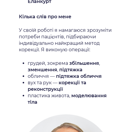
Еланкурт
Кілька слів про мене
У своїй роботі я намагаюся зрозуміти
потреби пацієнтів, підбираючи
індивідуально найкращий метод
корекції. Я виконую операції:
грудей, зокрема
збільшення
,
зменшення
,
підтяжка
обличчя —
підтяжка обличчя
вух та рук —
корекції та
реконструкції
пластика живота,
моделювання
тіла