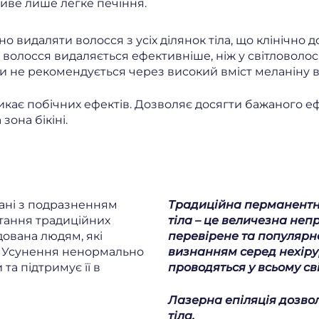
ливе лише легке печіння.
 видаляти волосся з усіх ділянок тіла, що клінічно д
не волосся видаляється ефективніше, ніж у світловол
 не рекомендується через високий вміст меланіну в 
икає побічних ефектів. Дозволяє досягти бажаного е
зона бікіні.
зані з подразненням
Традиційна перманентна 
стання традиційних
тіла – це величезна неп
дована людям, які
перевірене та популярн
. Усунення ненормально
визнанням серед нехіру
та підтримує її в
проводяться у всьому сві
Лазерна епіляція дозвол
тіла.