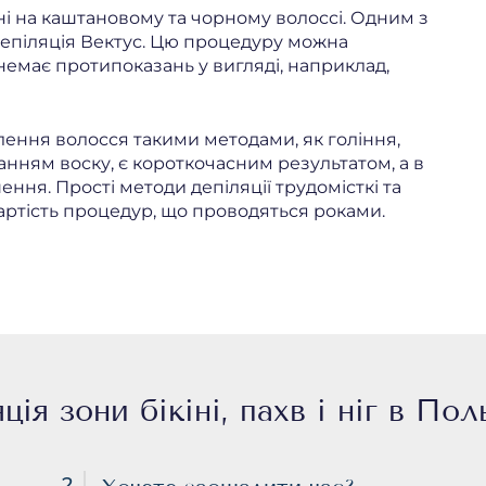
і на каштановому та чорному волоссі. Одним з
 епіляція Вектус. Цю процедуру можна
 немає протипоказань у вигляді, наприклад,
лення волосся такими методами, як гоління,
анням воску, є короткочасним результатом, а в
ння. Прості методи депіляції трудомісткі та
вартість процедур, що проводяться роками.
ція зони бікіні, пахв і ніг в Пол
2