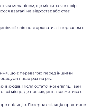
ться меланіном, що міститься в шкірі.
сся взагалі не відростає або стає
депіляції слід повторювати з інтервалом в
вання, що є перевагою перед іншими
оцедури лише раз на рік.
х виходів. Після остаточної епіляції вам
бто всі місця, де повсякденна косметика є
про епіляцію. Лазерна епіляція практично