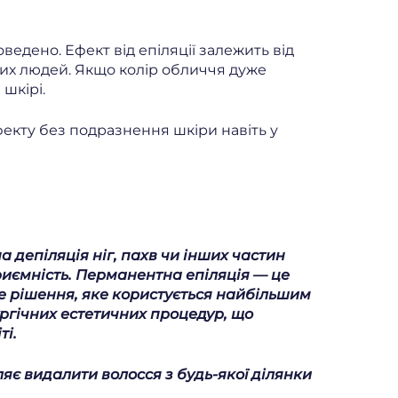
оведено. Ефект від епіляції залежить від
осих людей. Якщо колір обличчя дуже
шкірі.
фекту без подразнення шкіри навіть у
депіляція ніг, пахв чи інших частин
риємність. Перманентна епіляція — це
е рішення, яке користується найбільшим
ргічних естетичних процедур, що
ті.
яє видалити волосся з будь-якої ділянки