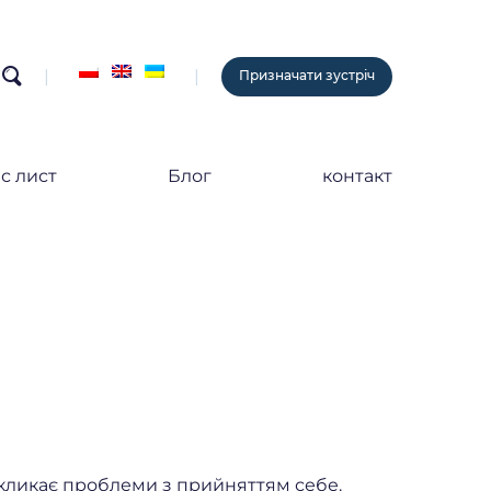
search
Призначати зустріч
с лист
Блог
контакт
викликає проблеми з прийняттям себе.