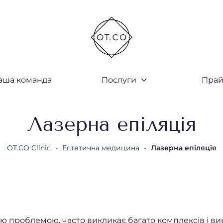
аша команда
Послуги
Прай
закрити
Лазерна епіляція
OT.CO Clinic
-
Естетична медицина
-
Лазерна епіляція
ною проблемою, часто викликає багато комплексів і 