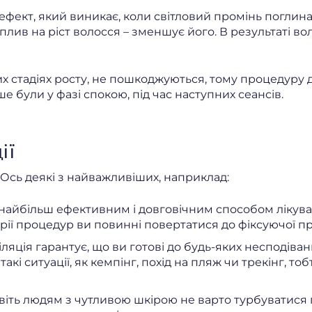
фект, який виникає, коли світловий промінь поглинає
в на ріст волосся – зменшує його. В результаті воло
их стадіях росту, не пошкоджуються, тому процедуру 
е були у фазі спокою, під час наступних сеансів.
ії
 Ось деякі з найважливіших, наприклад:
я є найбільш ефективним і довговічним способом ліку
рії процедур ви повинні повертатися до фіксуючої пр
ляція гарантує, що ви готові до будь-яких несподівани
кі ситуації, як кемпінг, похід на пляж чи трекінг, то
авіть людям з чутливою шкірою не варто турбуватися 