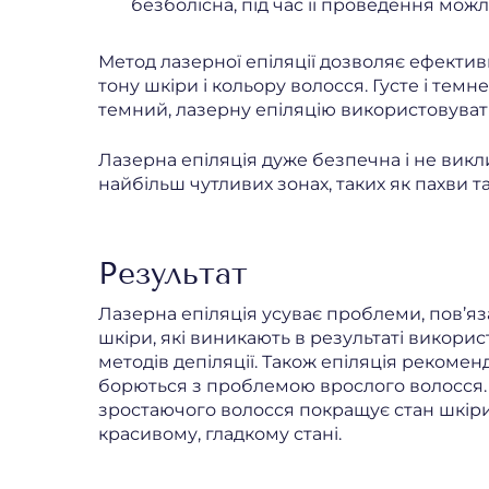
безболісна, під час її проведення мож
Метод лазерної епіляції дозволяє ефективно
тону шкіри і кольору волосся. Густе і тем
темний, лазерну епіляцію використовувати
Лазерна епіляція дуже безпечна і не викл
найбільш чутливих зонах, таких як пахви та 
Результат
Лазерна епіляція усуває проблеми, пов’я
шкіри, які виникають в результаті викори
методів депіляції. Також епіляція рекомен
борються з проблемою врослого волосся
зростаючого волосся покращує стан шкіри 
красивому, гладкому стані.