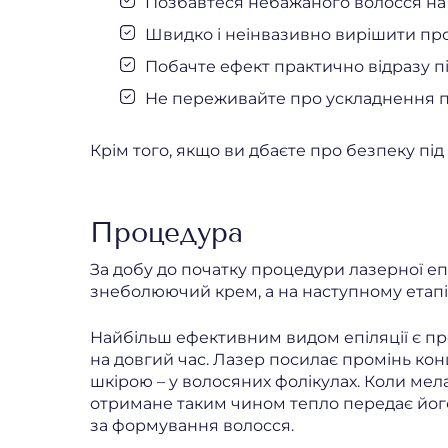
Позбавтеся небажаного волосся на т
Швидко і неінвазивно вирішити пр
Побачте ефект практично відразу п
Не переживайте про ускладнення п
Крім того, якщо ви дбаєте про безпеку пі
Процедура
За добу до початку процедури лазерної еп
знеболюючий крем, а на наступному етапі
Найбільш ефективним видом епіляції є пр
на довгий час. Лазер посилає промінь ко
шкірою – у волосяних фолікулах. Коли мелан
отримане таким чином тепло передає його 
за формування волосся.