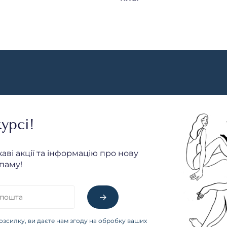
урсі!
каві акції та інформацію про нову
паму!
озсилку, ви даєте нам згоду на обробку ваших