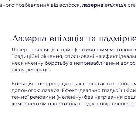
вного позбавлення від волосся,
лазерна
епіляція
ста
Лазерна епіляція та надмірн
Лазерна епіляція є найефективнішим методом ви
Традиційні рішення, спрямовані на ефект ідеаль
нескінченну боротьбу з непривабливими волоск
після депіляції.
Епіляція – це процедура, яка полягає в постійн
допомогою лазера. Ефект ідеально гладкої шкі
темної речовини (меланіну) без нагрівання реш
компонентом нашого тіла і надає колір волоссю т