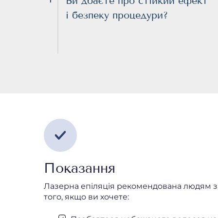
Ви дбаєте про стійкий ефект
і безпеку процедури?
Показання
Лазерна епіляція рекомендована людям з г
того, якщо ви хочете: