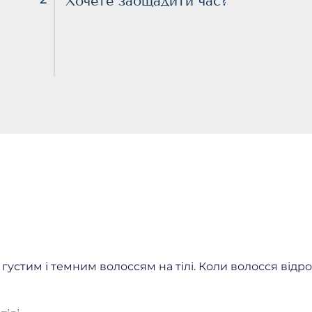
Хочете заощадити час?
устим і темним волоссям на тілі. Коли волосся відрос