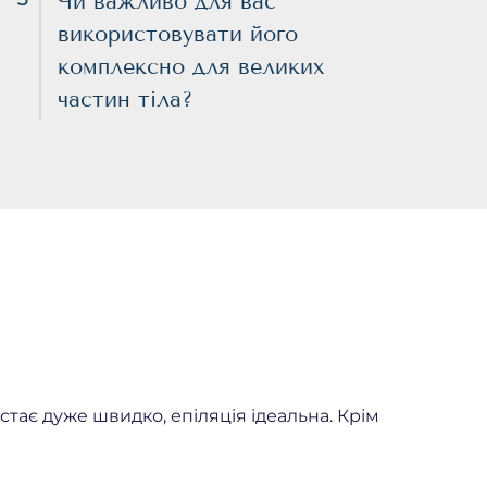
Чи важливо для вас
використовувати його
комплексно для великих
частин тіла?
тає дуже швидко, епіляція ідеальна. Крім