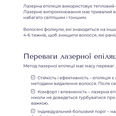
Лазерна епіляція використовує тепловий е
Лазерне випромінювання має тривалий впли
набагато світлішим і тоншим.
Волосяні фолікули, які знаходяться на інш
4-6 тижнів, щоб знищити волосся, які раніш
Переваги лазерної епіляц
Метод лазерної епіляції має масу переваг.
Стійкість і ефективність – епіляці
методами видалення волосся. Після се
Комфорт і впевненість – лазерна епі
ніколи не доведеться турбуватися про та
важкою.
Індивідуальний больовий поріг – н