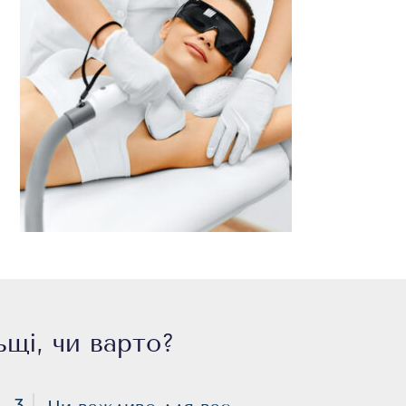
ьщі, чи варто?
3