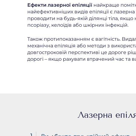
Ефекти лазерної епіляції
найкраще помітн
найефективніших видів епіляції є лазерна
проводити на будь-якій ділянці тіла, якщо
псоріазу, келоїдів або шкірних інфекцій.
Також протипоказанням є вагітність. Вида
механічна епіляція або методи з використ
довгостроковій перспективі це дороге ріше
дорогі – якщо рахувати втрачений час та 
Лазерна епіля
1