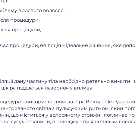
ілі,
облему врослого волосся,
ісля процедури,
ісля процедури,
д час процедури, епіляція – ідеальне рішення, яке д
іляції дану частину тіла необхідно ретельно вимити і
 шкіра піддається лазерному впливу.
оцедура з використанням лазера Вектус. Це сучасний
нцентрованого світла з пульсуючим ритмом, який по
ін, що міститься у волосяному стрижні, поглинає потрі
на сусідні тканини, пошкоджуються не тільки волосяні