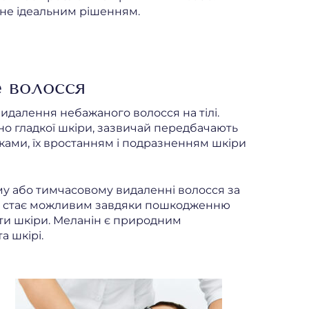
не ідеальним рішенням.
е волосся
далення небажаного волосся на тілі.
но гладкої шкіри, зазвичай передбачають
ами, їх вростанням і подразненням шкіри
ому або тимчасовому видаленні волосся за
ри стає можливим завдяки пошкодженню
ти шкіри. Меланін є природним
а шкірі.