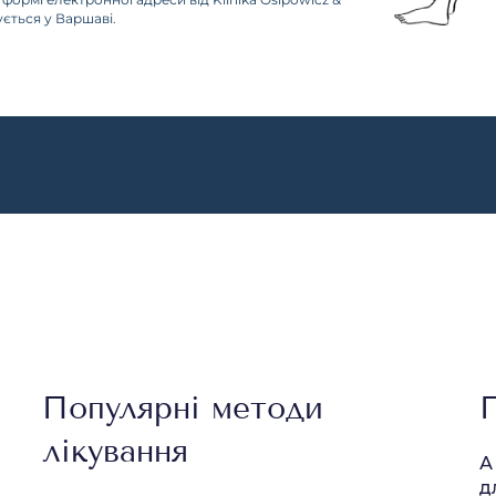
зується у Варшаві.
Популярні методи
лікування
А
д