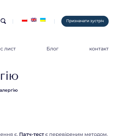
search
Призначати зустріч
с лист
Блог
контакт
гію
 алергію
шення є.
Патч-тест
є перевіреним методом,