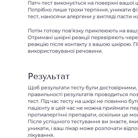
Патч-тест виконується на поверхні вашої 
Потрібно лише трохи терпіння, уникати фіз
тест, наносячи алергени у вигляді пасти на
Потім готову пов’язку приклеюють на вашу
Отримані шкірні реакції перевіряють через
реакцію після контакту з вашою шкірою. П
використовуваної речовини.
Результат
Щоб результати тесту були достовірними,
правильності результатів проводиться по
тест. Під час тесту на шкірі не повинно бути
пацієнту в цей час не можна приймати пер
протиалергічні препарати, оскільки це мо
Після успішного тестування ви знаєте, яких
уникати, і ваш лікар може розпочати відп
лікування.