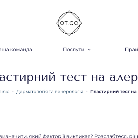
аша команда
Послуги
Прай
закрити
астирний тест на алер
linic
-
Дерматологія та венерологія
-
Пластирний тест на
 визначити, який фактор її викликає? Розслабтеся, рі