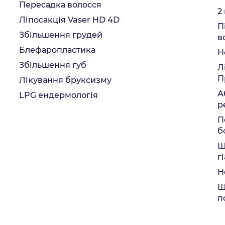
Пересадка волосся
2
Ліпосакція Vaser HD 4D
П
Збільшення грудей
в
Блефаропластика
Н
Збільшення губ
Л
П
Лікування бруксизму
А
LPG ендермологія
р
П
б
Щ
г
Н
Щ
п