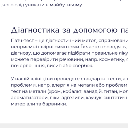
е, чого слід уникати в майбутньому.
Діагностика за допомогою па
Патч-тест – це діагностичний метод, спрямовани
неприємні шкірні симптоми. Їх часто проводять
діагнозу, що допомагає підібрати правильне лік
можете перевірити речовини, напр. косметику, я
почервоніння, висип або свербіж.
У нашій клініці ви проведете стандартні тести, а
проблеми, напр. алергія на метали або проблем
тест на метали (хром, кобальт, ванадій, титан, мо
ароматизатори, ліки, адгезиви, каучук, синтетич
матеріали та барвники.