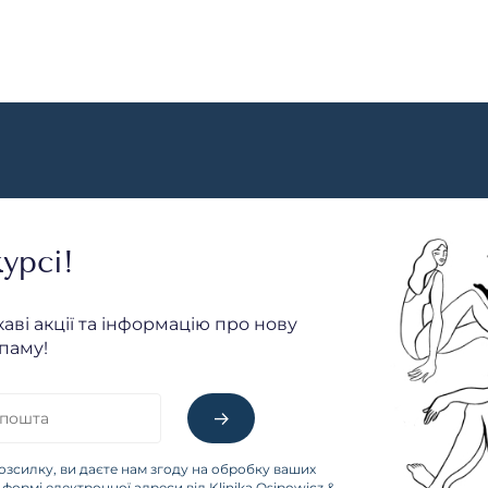
урсі!
каві акції та інформацію про нову
паму!
озсилку, ви даєте нам згоду на обробку ваших
формі електронної адреси від Klinika Osipowicz &