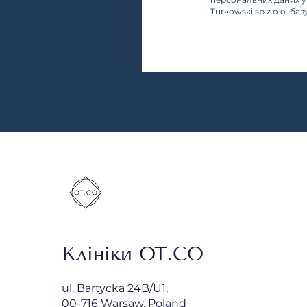
Turkowski sp.z o.o. ба
Клініки OT.CO
ul. Bartycka 24B/U1,
00-716 Warsaw, Poland