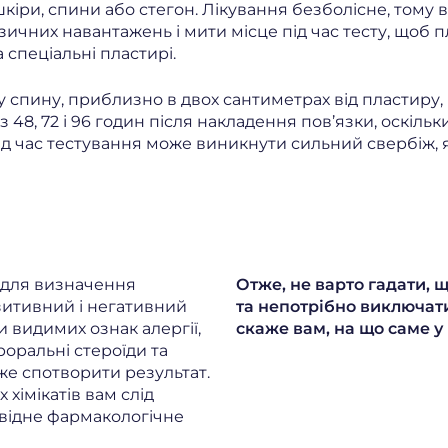
шкіри, спини або стегон. Лікування безболісне, тому 
ичних навантажень і мити місце під час тесту, щоб п
 спеціальні пластирі.
 спину, приблизно в двох сантиметрах від пластиру,
 48, 72 і 96 годин після накладення пов’язки, оскіль
ід час тестування може виникнути сильний свербіж, 
 для визначення
Отже, не варто гадати,
зитивний і негативний
та непотрібно виключати 
 видимих ​​ознак алергії,
скаже вам, на що саме у 
оральні стероїди та
же спотворити результат.
 хімікатів вам слід
овідне фармакологічне