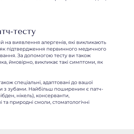
тч-тесту
й на виявлення алергенів, які викликають
, як підтвердження первинного медичного
ування. За допомогою тесту ви також
ка, ймовірно, викликає такі симптоми, як
 також спеціальні, адаптовані до вашої
и з зубами. Найбільш поширеним є патч-
лібден, нікель), консерванти,
ні та природні смоли, стоматологічні