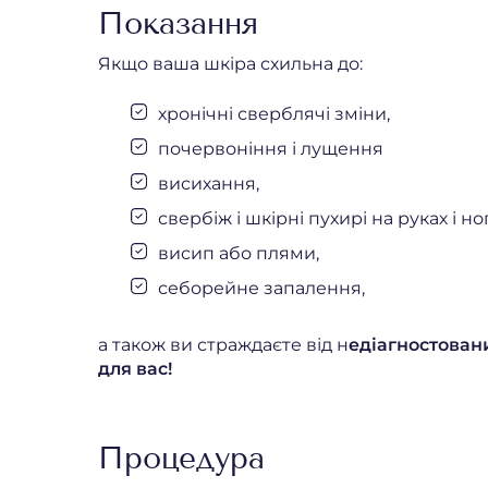
Показання
Якщо ваша шкіра схильна до:
хронічні сверблячі зміни,
почервоніння і лущення
висихання,
свербіж і шкірні пухирі на руках і но
висип або плями,
себорейне запалення,
а також ви страждаєте від н
едіагностован
для вас!
Процедура