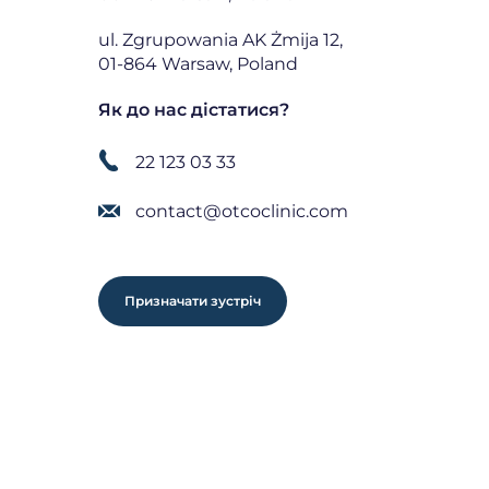
ul. Zgrupowania AK Żmija 12,
01-864 Warsaw, Poland
Як до нас дістатися?
22 123 03 33
contact@otcoclinic.com
Призначати зустріч