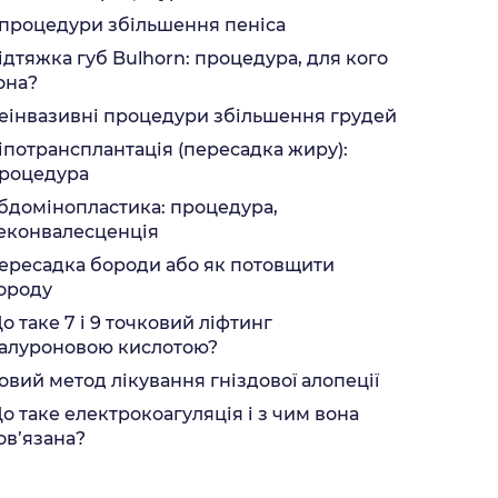
 процедури збільшення пеніса
ідтяжка губ Bulhorn: процедура, для кого
она?
еінвазивні процедури збільшення грудей
іпотрансплантація (пересадка жиру):
роцедура
бдомінопластика: процедура,
еконвалесценція
ересадка бороди або як потовщити
ороду
о таке 7 і 9 точковий ліфтинг
іалуроновою кислотою?
овий метод лікування гніздової алопеції
о таке електрокоагуляція і з чим вона
ов’язана?