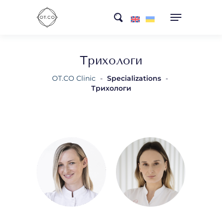
Skip
search
to
main
content
Трихологи
OT.CO Clinic
-
Specializations
-
Трихологи