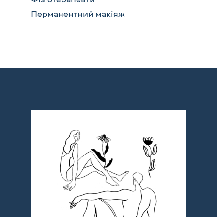
Перманентний макіяж