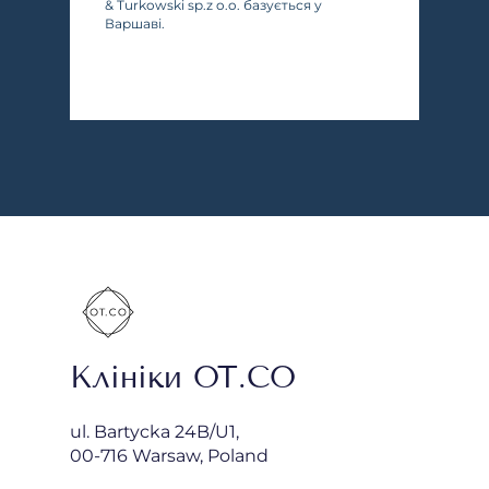
& Turkowski sp.z o.o. базується у
Варшаві.
Клініки OT.CO
ul. Bartycka 24B/U1,
00-716 Warsaw, Poland