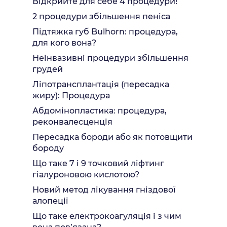
Відкрийте для себе 4 процедури!
2 процедури збільшення пеніса
Підтяжка губ Bulhorn: процедура,
для кого вона?
Неінвазивні процедури збільшення
грудей
Ліпотрансплантація (пересадка
жиру): Процедура
Абдомінопластика: процедура,
реконвалесценція
Пересадка бороди або як потовщити
бороду
Що таке 7 і 9 точковий ліфтинг
гіалуроновою кислотою?
Новий метод лікування гніздової
алопеції
Що таке електрокоагуляція і з чим