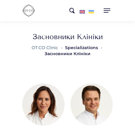
Skip
search
to
main
content
Засновники Клініки
OT.CO Clinic
-
Specializations
-
Засновники Клініки