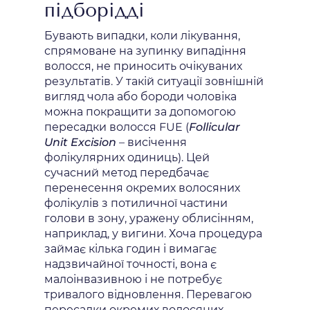
підборідді
Бувають випадки, коли лікування,
спрямоване на зупинку випадіння
волосся, не приносить очікуваних
результатів. У такій ситуації зовнішній
вигляд чола або бороди чоловіка
можна покращити за допомогою
пересадки волосся FUE (
Follicular
Unit Excision
– висічення
фолікулярних одиниць). Цей
сучасний метод передбачає
перенесення окремих волосяних
фолікулів з потиличної частини
голови в зону, уражену облисінням,
наприклад, у вигини. Хоча процедура
займає кілька годин і вимагає
надзвичайної точності, вона є
малоінвазивною і не потребує
тривалого відновлення. Перевагою
пересадки окремих волосяних