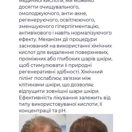
медичної кислоти, ми можемо
досягти очищувального,
омолоджуючого, анти-акне,
регенеруючого, освітлюючого,
зменшуючого гіперпігментацію,
антивікового і навіть нормалізуючого
ефекту. Механізм дії процедури
заснований на використанні хімічних
кислот для видалення поверхневих,
проміжних або глибоких шарів шкіри,
щоб стимулювати її природні
регенеративні здібності. Хімічний
пілінг послаблює зв'язки між
клітинами шкіри, що дозволяє
відлущити зовнішні шари шкіри.
Ефективність лікування залежить від
типу використовуваної кислоти, її
концентрації та рН.