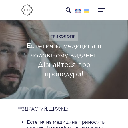
Skip
search
to
main
content
ТРИХОЛОГІЯ
Естетична медицина в
чоловічому виданні.
Дізнайтеся про
процедури!
**ЗДРАСТУЙ, ДРУЖЕ:
Естетична медицина приносить