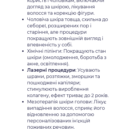
користь і чоловікам, включаючи
догляд за шкірою, лікування
волосся та корекцію фігури.
Чоловіча шкіра товща, схильна до
себореї, розширених пор і
старіння, але процедури
покращують зовнішній вигляд і
впевненість у собі.
Хімічні пілінги: Покращують стан
шкіри (омолодження, боротьба з
акне, освітлення).
Лазерні процедури
: Усувають
шрами, розтяжки, зморшки та
пошкоджені капіляри;
стимулюють вироблення
колагену, ефект триває до 2 років.
Мезотерапія шкіри голови: Лікує
випадіння волосся, сприяє його
відновленню за допомогою
персоналізованих ін'єкцій
поживних речовин.