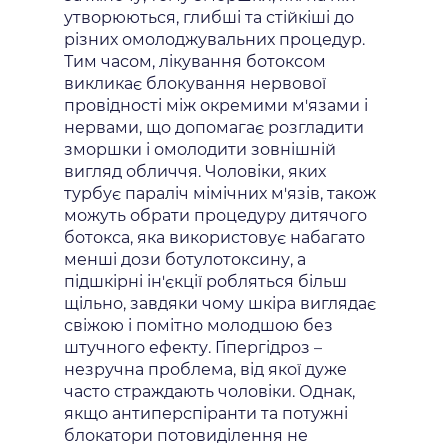
утворюються, глибші та стійкіші до
різних омолоджувальних процедур.
Тим часом, лікування ботоксом
викликає блокування нервової
провідності між окремими м'язами і
нервами, що допомагає розгладити
зморшки і омолодити зовнішній
вигляд обличчя. Чоловіки, яких
турбує параліч мімічних м'язів, також
можуть обрати процедуру дитячого
ботокса, яка використовує набагато
менші дози ботулотоксину, а
підшкірні ін'єкції робляться більш
щільно, завдяки чому шкіра виглядає
свіжою і помітно молодшою без
штучного ефекту. Гіпергідроз –
незручна проблема, від якої дуже
часто страждають чоловіки. Однак,
якщо антиперспіранти та потужні
блокатори потовиділення не