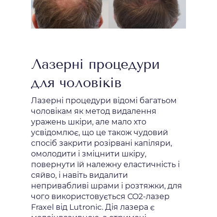
Лазерні процедури
для чоловіків
Лазерні процедури відомі багатьом
чоловікам як метод видалення
уражень шкіри, але мало хто
усвідомлює, що це також чудовий
спосіб закрити розірвані капіляри,
омолодити і зміцнити шкіру,
повернути їй належну еластичність і
сяйво, і навіть видалити
непривабливі шрами і розтяжки, для
чого використовується CO2-лазер
Fraxel від Lutronic. Дія лазера є