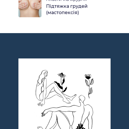
Підтяжка грудей
(мастопексія)