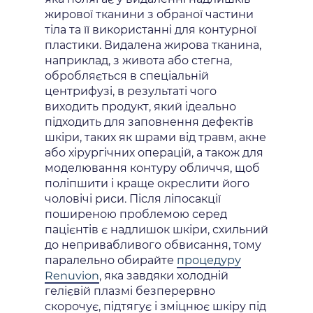
жирової тканини з обраної частини
тіла та її використанні для контурної
пластики. Видалена жирова тканина,
наприклад, з живота або стегна,
обробляється в спеціальній
центрифузі, в результаті чого
виходить продукт, який ідеально
підходить для заповнення дефектів
шкіри, таких як шрами від травм, акне
або хірургічних операцій, а також для
моделювання контуру обличчя, щоб
поліпшити і краще окреслити його
чоловічі риси. Після ліпосакції
поширеною проблемою серед
пацієнтів є надлишок шкіри, схильний
до непривабливого обвисання, тому
паралельно обирайте
процедуру
Renuvion
, яка завдяки холодній
гелієвій плазмі безперервно
скорочує, підтягує і зміцнює шкіру під