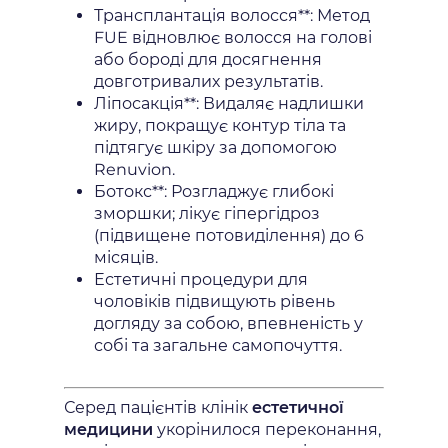
Трансплантація волосся**: Метод
FUE відновлює волосся на голові
або бороді для досягнення
довготривалих результатів.
Ліпосакція**: Видаляє надлишки
жиру, покращує контур тіла та
підтягує шкіру за допомогою
Renuvion.
Ботокс**: Розгладжує глибокі
зморшки; лікує гіпергідроз
(підвищене потовиділення) до 6
місяців.
Естетичні процедури для
чоловіків підвищують рівень
догляду за собою, впевненість у
собі та загальне самопочуття.
Серед пацієнтів клінік
естетичної
медицини
укорінилося переконання,