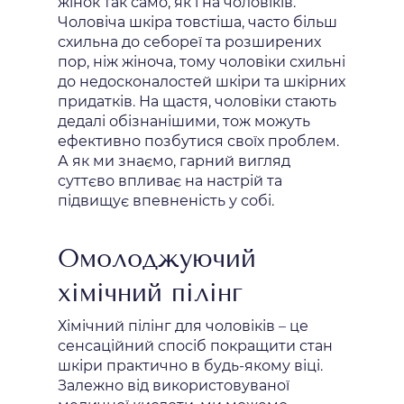
жінок так само, як і на чоловіків.
Чоловіча шкіра товстіша, часто більш
схильна до себореї та розширених
пор, ніж жіноча, тому чоловіки схильні
до недосконалостей шкіри та шкірних
придатків. На щастя, чоловіки стають
дедалі обізнанішими, тож можуть
ефективно позбутися своїх проблем.
А як ми знаємо, гарний вигляд
суттєво впливає на настрій та
підвищує впевненість у собі.
Омолоджуючий
хімічний пілінг
Хімічний пілінг для чоловіків – це
сенсаційний спосіб покращити стан
шкіри практично в будь-якому віці.
Залежно від використовуваної