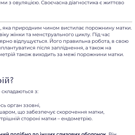
ми з овуляцією. Своєчасна діагностика є життєво
и, яка природним чином вистилає порожнину матки.
іку жінки та менструального циклу. Під час
ярно відлущується. Його правильна робота, в свою
мплантуватися після запліднення, а також на
ометрій також виходить за межі порожнини матки.
рій?
 складаються з:
ь орган ззовні,
шаром, що забезпечує скорочення матки,
трішній стороні матки – ендометрію.
ий подібно до інших слизових оболонок.
Він