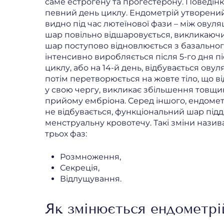
саме естрогену та прогестерону. Поведінка
певний день циклу. Ендометрій утворений
видно під час лютеїнової фази – між овуля
шар повільно відшаровується, викликаючи
шар поступово відновлюється з базальног
інтенсивно виробляється після 5-го дня п
циклу, або на 14-й день, відбувається овул
потім перетворюється на жовте тіло, що в
у свою чергу, викликає збільшення товщин
прийому ембріона. Серед іншого, ендомет
не відбувається, функціональний шар пі
менструальну кровотечу. Такі зміни назив
трьох фаз:
Розмноження,
Секреція,
Відлущування.
Як змінюється ендометрі