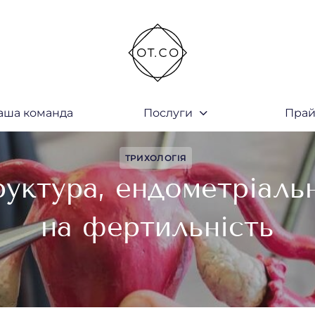
аша команда
Послуги
Прай
закрити
ТРИХОЛОГІЯ
уктура, ендометріаль
на фертильність