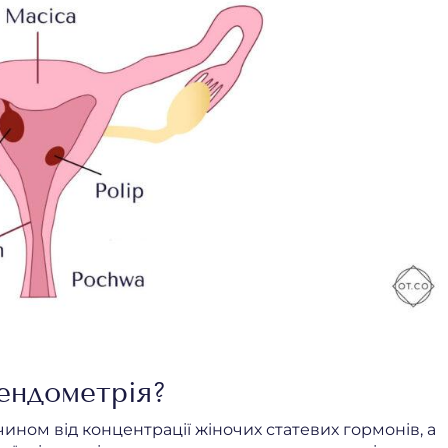
 ендометрія?
ном від концентрації жіночих статевих гормонів, а