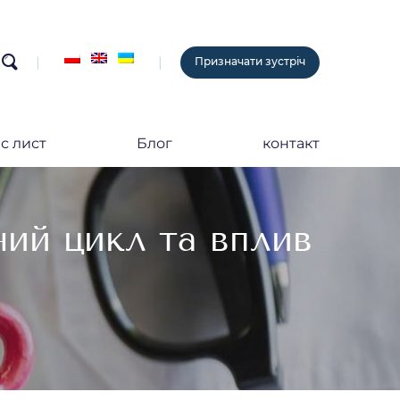
search
Призначати зустріч
с лист
Блог
контакт
ний цикл та вплив