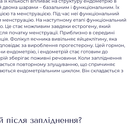
 їх кількості впливає на структуру ендометрію в
 двома шарами – базальним і функціональним. Їх
цією та менструацією. Під час неї функціональний
 менструацію. На наступному етапі функціональний
о. Це стає можливим завдяки естрогену, який
ісля початку менструації. Приблизно в середині
яція. Фолікул яєчника вивільняє яйцеклітину, яка
ідповідає за вироблення прогестерону. Цей гормон,
и ендометрію, і ендометрій стає готовим до
рій зберігає поживні речовини. Коли запліднення
ддається повторному злущуванню, що спричиняє
аються ендометріальним циклом. Він складається з
й після запліднення?