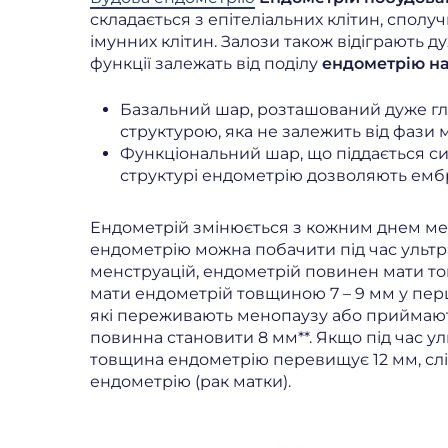
складається з епітеліальних клітин, сполу
імунних клітин. Залози також відіграють д
функції залежать від поділу
ендометрію н
Базальний шар, розташований дуже гли
структурою, яка не залежить від фази 
Функціональний шар, що піддається си
структурі ендометрію дозволяють ембр
Ендометрій змінюється з кожним днем мен
ендометрію можна побачити під час ультра
менструацій, ендометрій повинен мати товщ
мати ендометрій товщиною 7 – 9 мм у перші
які переживають менопаузу або приймаю
повинна становити 8 мм**. Якщо під час у
товщина ендометрію перевищує 12 мм, слі
ендометрію (рак матки).