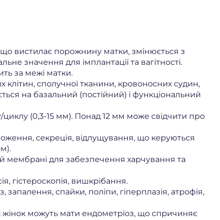
 що вистилає порожнину матки, змінюється з
не значення для імплантації та вагітності.
ть за межі матки.
их клітин, сполучної тканини, кровоносних судин,
яється на базальний (постійний) і функціональний
/циклу (0,3-15 мм). Понад 12 мм може свідчити про
оження, секреція, відлущування, що керуються
м).
ній мембрані для забезпечення харчування та
ія, гістероскопія, вишкрібання.
 запалення, спайки, поліпи, гіперплазія, атрофія,
х жінок можуть мати ендометріоз, що спричиняє