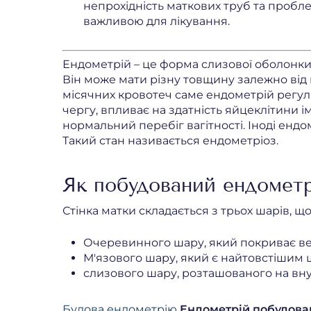
непрохідність маткових труб та пробле
важливою для лікування.
Ендометрій – це форма слизової оболонк
Він може мати різну товщину залежно від в
місячних кровотеч саме ендометрій регул
чергу, впливає на здатність яйцеклітини і
нормальний перебіг вагітності. Іноді енд
Такий стан називається ендометріоз.
Як побудований ендомет
Стінка матки складається з трьох шарів, що
Очеревинного шару, який покриває вес
М'язового шару, який є найтовстішим 
слизового шару, розташованого на вну
Будова ендометрію
Ендометрій побудован