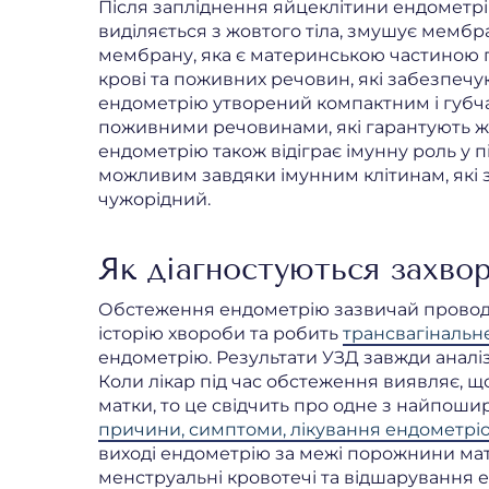
Після запліднення яйцеклітини ендометрі
виділяється з жовтого тіла, змушує мембр
мембрану, яка є материнською частиною п
крові та поживних речовин, які забезпеч
ендометрію утворений компактним і губч
поживними речовинами, які гарантують жи
ендометрію також відіграє імунну роль у п
можливим завдяки імунним клітинам, які 
чужорідний.
Як діагностуються захво
Обстеження ендометрію зазвичай проводит
історію хвороби та робить
трансвагінальн
ендометрію. Результати УЗД завжди аналізу
Коли лікар під час обстеження виявляє, 
матки, то це свідчить про одне з найпош
причини, симптоми, лікування ендометрі
виході ендометрію за межі порожнини мат
менструальні кровотечі та відшарування 