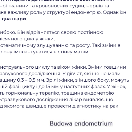
чної тканини та кровоносних судин, нервів та
уже важливу роль у структурі ендометрію. Однак їхні
а два шари
:
боко. Він відрізняється своєю постійною
місячного циклу жінки,
стематичному злущуванню та росту. Такі зміни в
іону імплантуватися в стінку матки.
струального циклу та віком жінки. Зміни товщини
звукового дослідження. У дівчат, які ще не мали
ину 0,3 – 0,5 мм. Зрілі жінки, з іншого боку, можуть
й фазі циклу і до 15 мм у наступних фазах. У жінок,
ть гормональну терапію, товщина ендометрію
льтразвукового дослідження лікар виявляє, що
д якомога швидше провести діагностику на рак