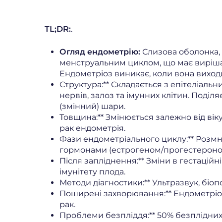
TL;DR:
.
Огляд ендометрію:
Слизова оболонка,
менструальним циклом, що має вирішаль
Ендометріоз виникає, коли вона виходи
Структура:** Складається з епітеліальн
нервів, залоз та імунних клітин. Поділ
(змінний) шари.
Товщина:** Змінюється залежно від віку
рак ендометрія.
Фази ендометріального циклу:** Розмн
гормонами (естрогеном/прогестероно
Після запліднення:** Зміни в гестацій
імунітету плода.
Методи діагностики:** Ультразвук, біопс
Поширені захворювання:** Ендометріоз,
рак.
Проблеми безпліддя:** 50% безплідни