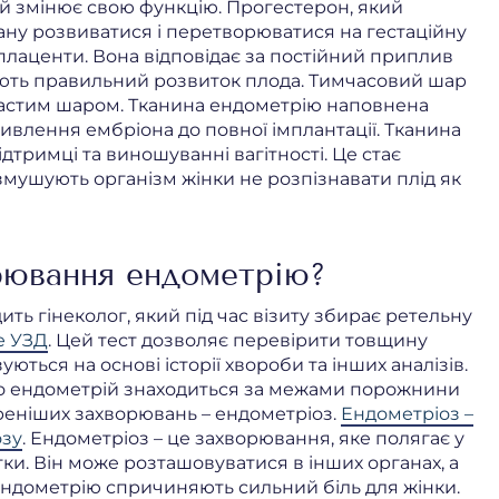
й змінює свою функцію. Прогестерон, який
ану розвиватися і перетворюватися на гестаційну
лаценти. Вона відповідає за постійний приплив
ують правильний розвиток плода. Тимчасовий шар
астим шаром. Тканина ендометрію наповнена
влення ембріона до повної імплантації. Тканина
ідтримці та виношуванні вагітності. Це стає
змушують організм жінки не розпізнавати плід як
рювання ендометрію?
ь гінеколог, який під час візиту збирає ретельну
е УЗД
. Цей тест дозволяє перевірити товщину
ються на основі історії хвороби та інших аналізів.
що ендометрій знаходиться за межами порожнини
иреніших захворювань – ендометріоз.
Ендометріоз –
озу
. Ендометріоз – це захворювання, яке полягає у
ки. Він може розташовуватися в інших органах, а
ендометрію спричиняють сильний біль для жінки.