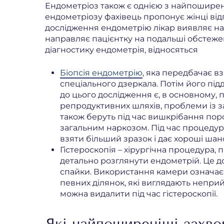
Ендометріоз також є однією з найпоширен
ендометріозу фахівець пропонує жінці від
дослідження ендометрію лікар виявляє наяв
направляє пацієнтку на подальші обстежен
діагностику ендометрія, відносяться
Біопсія ендометрію
, яка передбачає 
спеціального дзеркала. Потім його пі
до цього дослідження є, в основному,
репродуктивних шляхів, проблеми із за
також беруть під час вишкрібання пор
загальним наркозом. Під час процедур
взяти більший зразок і дає хороші шан
Гістероскопія – хірургічна процедура, 
детально розглянути ендометрій. Це до
спайки. Використання камери означає,
певних ділянок, які виглядають непри
можна видалити під час гістероскопії.
Які найпоширеніші захв