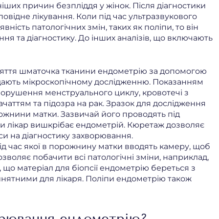
іших причин безпліддя у жінок. Після діагностики
повідне лікування. Коли під час ультразвукового
ність патологічних змін, таких як поліпи, то він
ня та діагностику. До інших аналізів, що включають
взяття шматочка тканини ендометрію за допомогою
ддають мікроскопічному дослідженню. Показанням
 порушення менструального циклу, кровотечі з
чаттям та підозра на рак. Зразок для дослідження
ожнини матки. Зазвичай його проводять під
и лікар вишкрібає ендометрій. Кюретаж дозволяє
си на діагностику захворювання.
під час якої в порожнину матки вводять камеру, щоб
зволяє побачити всі патологічні зміни, наприклад,
 що матеріал для біопсії ендометрію береться з
йнятними для лікаря. Поліпи ендометрію також
орювання ендометрію?