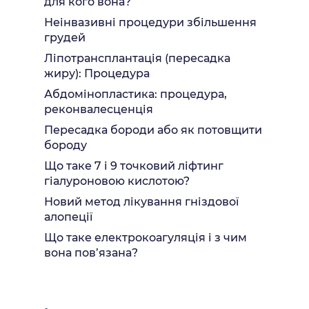
для кого вона?
Неінвазивні процедури збільшення
грудей
Ліпотрансплантація (пересадка
жиру): Процедура
Абдомінопластика: процедура,
реконвалесценція
Пересадка бороди або як потовщити
бороду
Що таке 7 і 9 точковий ліфтинг
гіалуроновою кислотою?
Новий метод лікування гніздової
алопеції
Що таке електрокоагуляція і з чим
вона пов’язана?