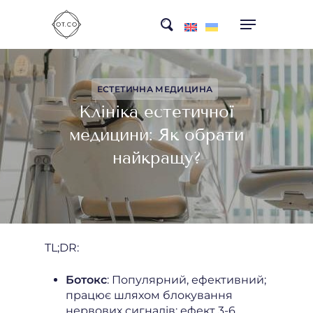
Skip
search
to
main
content
ЕСТЕТИЧНА МЕДИЦИНА
Клініка естетичної
медицини: Як обрати
найкращу?
TL;DR:
Ботокс
: Популярний, ефективний;
працює шляхом блокування
нервових сигналів; ефект 3-6