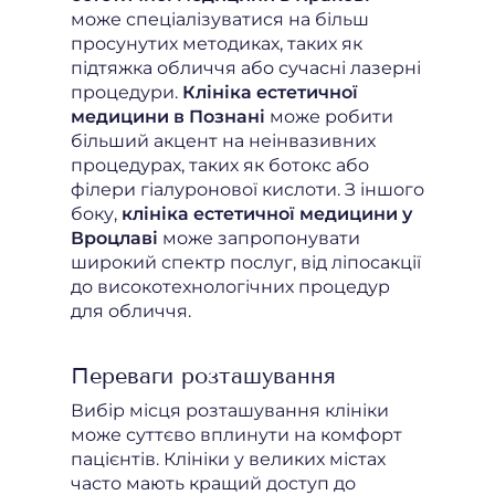
може спеціалізуватися на більш
просунутих методиках, таких як
підтяжка обличчя або сучасні лазерні
процедури.
Клініка естетичної
медицини в Познані
може робити
більший акцент на неінвазивних
процедурах, таких як ботокс або
філери гіалуронової кислоти. З іншого
боку,
клініка естетичної медицини у
Вроцлаві
може запропонувати
широкий спектр послуг, від ліпосакції
до високотехнологічних процедур
для обличчя.
Переваги розташування
Вибір місця розташування клініки
може суттєво вплинути на комфорт
пацієнтів. Клініки у великих містах
часто мають кращий доступ до