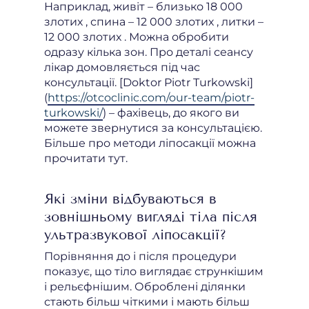
Наприклад, живіт – близько 18 000
злотих , спина – 12 000 злотих , литки –
12 000 злотих . Можна обробити
одразу кілька зон. Про деталі сеансу
лікар домовляється під час
консультації. [Doktor Piotr Turkowski]
(
https://otcoclinic.com/our-team/piotr-
turkowski/
) – фахівець, до якого ви
можете звернутися за консультацією.
Більше про методи ліпосакції можна
прочитати тут.
Які зміни відбуваються в
зовнішньому вигляді тіла після
ультразвукової ліпосакції?
Порівняння до і після процедури
показує, що тіло виглядає стрункішим
і рельєфнішим. Оброблені ділянки
стають більш чіткими і мають більш