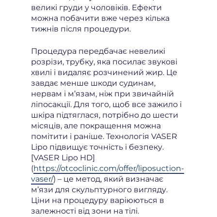
великі груди у чоловіків. Ефекти
можна побачити вже через кілька
тижнів після процедури.
Процедура передбачає невеликі
розрізи, трубку, яка посилає звукові
хвилі і видаляє розчинений жир. Це
завдає менше шкоди судинам,
нервам і м’язам, ніж при звичайній
ліпосакції. Для того, щоб все зажило і
шкіра підтяглася, потрібно до шести
місяців, але покращення можна
помітити і раніше. Технологія VASER
Lipo підвищує точність і безпеку.
[VASER Lipo HD]
(
https://otcoclinic.com/offer/liposuction-
vaser/
) – це метод, який визначає
м’язи для скульптурного вигляду.
Ціни на процедуру варіюються в
залежності від зони на тілі.