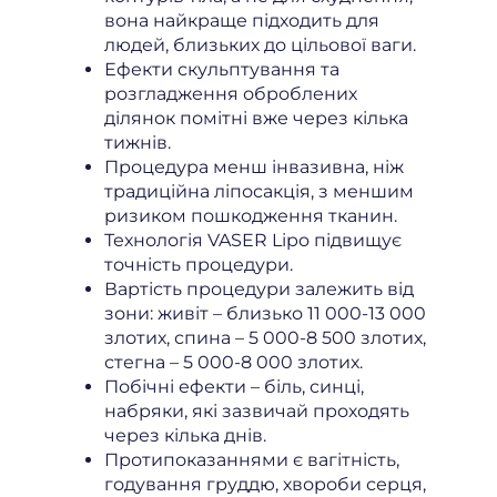
вона найкраще підходить для
людей, близьких до цільової ваги.
Ефекти скульптування та
розгладження оброблених
ділянок помітні вже через кілька
тижнів.
Процедура менш інвазивна, ніж
традиційна ліпосакція, з меншим
ризиком пошкодження тканин.
Технологія VASER Lipo підвищує
точність процедури.
Вартість процедури залежить від
зони: живіт – близько 11 000-13 000
злотих, спина – 5 000-8 500 злотих,
стегна – 5 000-8 000 злотих.
Побічні ефекти – біль, синці,
набряки, які зазвичай проходять
через кілька днів.
Протипоказаннями є вагітність,
годування груддю, хвороби серця,