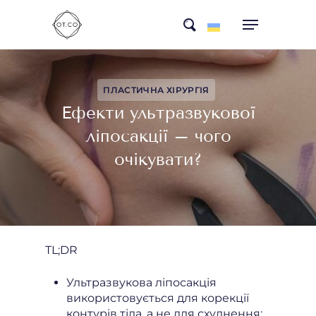
Skip
search
to
main
content
ПЛАСТИЧНА ХІРУРГІЯ
Ефекти ультразвукової
ліпосакції – чого
очікувати?
TL;DR
Ультразвукова ліпосакція
використовується для корекції
контурів тіла, а не для схуднення;