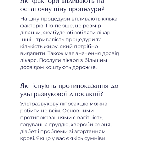
Які фактори впливають на
остаточну ціну процедури?
На ціну процедури впливають кілька
факторів. По-перше, це розмір
ділянки, яку буде обробляти лікар.
Інші – тривалість процедури та
кількість жиру, який потрібно
видалити. Також має значення досвід
лікаря. Послуги лікаря з більшим
досвідом коштують дорожче.
Які існують протипоказання до
ультразвукової ліпосакції?
Ультразвукову ліпосакцію можна
робити не всім. Основними
протипоказаннями є вагітність,
годування груддю, хвороби серця,
діабет і проблеми зі згортанням
крові. Якщо у вас є якісь сумніви,